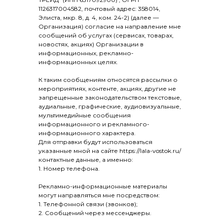
1126317004582, почтовый адрес: 358014,
Элиста, мкр. 8, д. 4, ком. 24-2) (далее —
Организация) согласие на направление мне
сообщений об услугах (сервисах, товарах,
новостях, акциях) Организации в
информационных, рекламно-
информационных целях.
К таким сообщениям относятся рассылки о
мероприятиях, контенте, акциях, другие не
запрещенные законодательством текстовые,
аудиальные, графические, аудиовизуальные,
мультимедийные сообщения
информационного и рекламного-
информационного характера.
Для отправки будут использоваться
указанные мной на сайте https://lala-vostok.ru/
контактные данные, а именно:
1. Номер телефона.
Рекламно-информационные материалы
могут направляться мне посредством:
1. Телефонной связи (звонков);
2. Сообщений через мессенджеры.