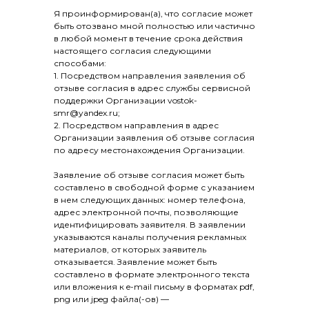
Я проинформирован(а), что согласие может
быть отозвано мной полностью или частично
в любой момент в течение срока действия
настоящего согласия следующими
способами:
1. Посредством направления заявления об
отзыве согласия в адрес службы сервисной
поддержки Организации vostok-
smr@yandex.ru;
2. Посредством направления в адрес
Организации заявления об отзыве согласия
по адресу местонахождения Организации.
Заявление об отзыве согласия может быть
составлено в свободной форме с указанием
в нем следующих данных: номер телефона,
адрес электронной почты, позволяющие
идентифицировать заявителя. В заявлении
указываются каналы получения рекламных
материалов, от которых заявитель
отказывается. Заявление может быть
составлено в формате электронного текста
или вложения к e-mail письму в форматах pdf,
png или jpeg файла(-ов) —