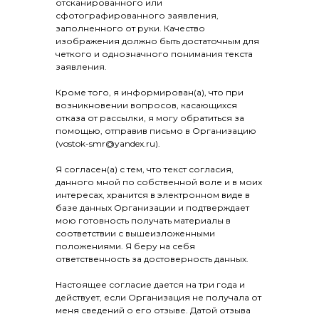
отсканированного или
сфотографированного заявления,
заполненного от руки. Качество
изображения должно быть достаточным для
четкого и однозначного понимания текста
заявления.
Кроме того, я информирован(а), что при
возникновении вопросов, касающихся
отказа от рассылки, я могу обратиться за
помощью, отправив письмо в Организацию
(vostok-smr@yandex.ru).
Я согласен(а) с тем, что текст согласия,
данного мной по собственной воле и в моих
интересах, хранится в электронном виде в
базе данных Организации и подтверждает
мою готовность получать материалы в
соответствии с вышеизложенными
положениями. Я беру на себя
ответственность за достоверность данных.
Настоящее согласие дается на три года и
действует, если Организация не получала от
меня сведений о его отзыве. Датой отзыва